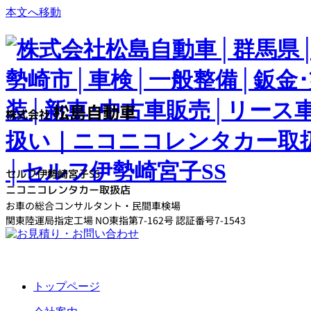
本文へ移動
松島自動車
株式会社
セルフ伊勢崎宮子SS
ニコニコレンタカー取扱店
お車の総合コンサルタント・民間車検場
関東陸運局指定工場 NO東指第7-162号 認証番号7-1543
トップページ